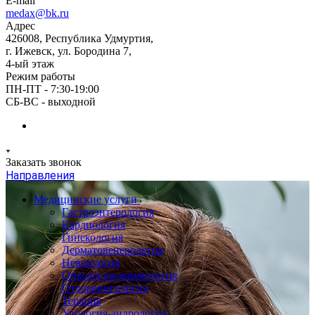
E-mail
medax@bk.ru
Адрес
426008, Республика Удмуртия,
г. Ижевск, ул. Бородина 7,
4-ый этаж
Режим работы
ПН-ПТ - 7:30-19:00
СБ-ВС - выходной
Заказать звонок
Направления
Медицинские услуги
Гастроэнтерология
Кардиология
Гинекология
Дерматовенерология
Неврология
Онкология-маммология
Отоларингология
Терапия
Урология-андрология