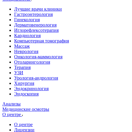
Лучшие врачи клиники
Гастроэнтерология
Гинекология
Дерматовенерология
Иглорефлексотерапия
Кардиология
Компьютерная томография
Массаж
Неврология
Онкология-маммология
Отоларингология
Терапия
УЗИ
Урология-андрология
Хирургия
Эндокринология
Эндоскопия
Анализы
Медицинские осмотры
О центре
О центре
Лицензии