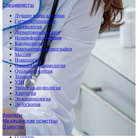
Специалисты
Лучшие врачи клиники
Гастроэнтерология
Гинекология
Дерматовенерология
Иглорефлексотерапия
Кардиология
Компьютерная томография
Массаж
Неврология
Онкология-маммология
Отоларингология
Терапия
УЗИ
Урология-андрология
Хирургия
Эндокринология
Эндоскопия
Анализы
Медицинские осмотры
О центре
О центре