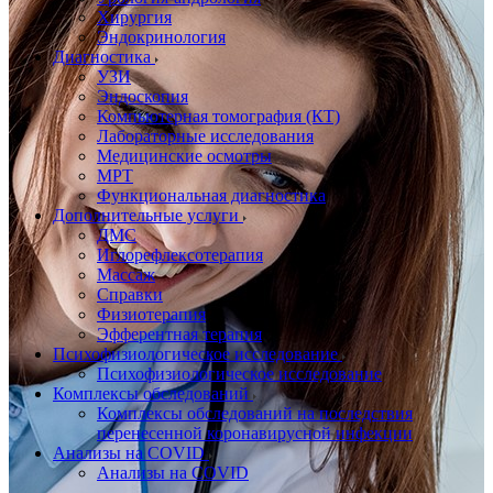
Хирургия
Эндокринология
Диагностика
УЗИ
Эндоскопия
Компьютерная томография (КТ)
Лабораторные исследования
Медицинские осмотры
МРТ
Функциональная диагностика
Дополнительные услуги
ДМС
Иглорефлексотерапия
Массаж
Справки
Физиотерапия
Эфферентная терапия
Психофизиологическое исследование
Психофизиологическое исследование
Комплексы обследований
Комплексы обследований на последствия
перенесенной коронавирусной инфекции
Анализы на COVID
Анализы на COVID