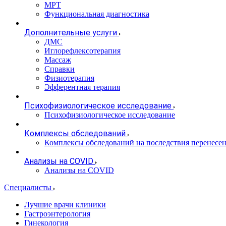
МРТ
Функциональная диагностика
Дополнительные услуги
ДМС
Иглорефлексотерапия
Массаж
Справки
Физиотерапия
Эфферентная терапия
Психофизиологическое исследование
Психофизиологическое исследование
Комплексы обследований
Комплексы обследований на последствия перенесе
Анализы на COVID
Анализы на COVID
Специалисты
Лучшие врачи клиники
Гастроэнтерология
Гинекология