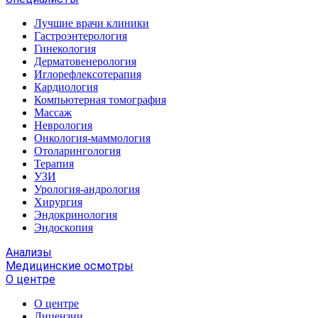
Лучшие врачи клиники
Гастроэнтерология
Гинекология
Дерматовенерология
Иглорефлексотерапия
Кардиология
Компьютерная томография
Массаж
Неврология
Онкология-маммология
Отоларингология
Терапия
УЗИ
Урология-андрология
Хирургия
Эндокринология
Эндоскопия
Анализы
Медицинские осмотры
О центре
О центре
Лицензии