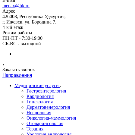
E-mail
medax@bk.ru
Адрес
426008, Республика Удмуртия,
г. Ижевск, ул. Бородина 7,
4-ый этаж
Режим работы
ПН-ПТ - 7:30-19:00
СБ-ВС - выходной
Заказать звонок
Направления
Медицинские услуги
Гастроэнтерология
Кардиология
Гинекология
Дерматовенерология
Неврология
Онкология-маммология
Отоларингология
Терапия
Урология-андрология