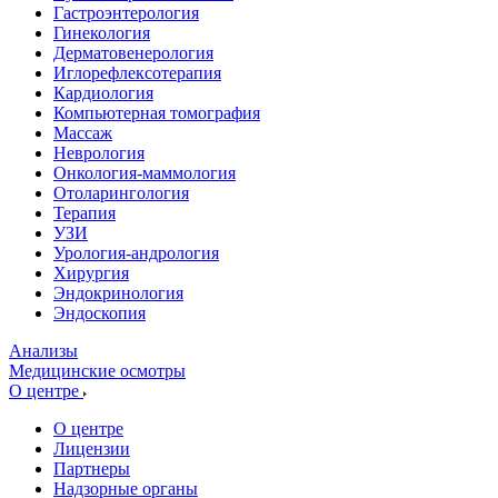
Гастроэнтерология
Гинекология
Дерматовенерология
Иглорефлексотерапия
Кардиология
Компьютерная томография
Массаж
Неврология
Онкология-маммология
Отоларингология
Терапия
УЗИ
Урология-андрология
Хирургия
Эндокринология
Эндоскопия
Анализы
Медицинские осмотры
О центре
О центре
Лицензии
Партнеры
Надзорные органы