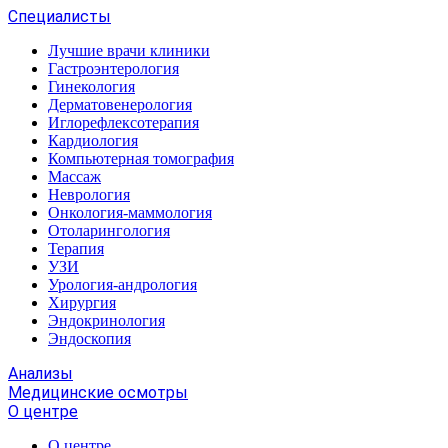
Специалисты
Лучшие врачи клиники
Гастроэнтерология
Гинекология
Дерматовенерология
Иглорефлексотерапия
Кардиология
Компьютерная томография
Массаж
Неврология
Онкология-маммология
Отоларингология
Терапия
УЗИ
Урология-андрология
Хирургия
Эндокринология
Эндоскопия
Анализы
Медицинские осмотры
О центре
О центре