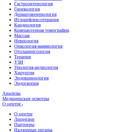
Гастроэнтерология
Гинекология
Дерматовенерология
Иглорефлексотерапия
Кардиология
Компьютерная томография
Массаж
Неврология
Онкология-маммология
Отоларингология
Терапия
УЗИ
Урология-андрология
Хирургия
Эндокринология
Эндоскопия
Анализы
Медицинские осмотры
О центре
О центре
Лицензии
Партнеры
Надзорные органы