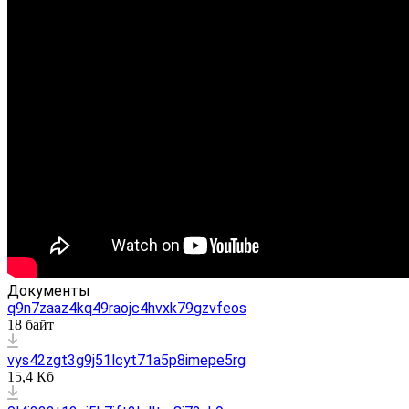
Документы
q9n7zaaz4kq49raojc4hvxk79gzvfeos
18 байт
vys42zgt3g9j51lcyt71a5p8imepe5rg
15,4 Кб