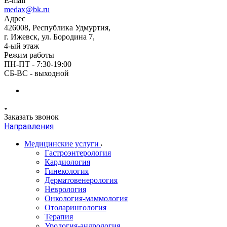
E-mail
medax@bk.ru
Адрес
426008, Республика Удмуртия,
г. Ижевск, ул. Бородина 7,
4-ый этаж
Режим работы
ПН-ПТ - 7:30-19:00
СБ-ВС - выходной
Заказать звонок
Направления
Медицинские услуги
Гастроэнтерология
Кардиология
Гинекология
Дерматовенерология
Неврология
Онкология-маммология
Отоларингология
Терапия
Урология-андрология