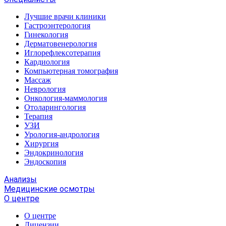
Лучшие врачи клиники
Гастроэнтерология
Гинекология
Дерматовенерология
Иглорефлексотерапия
Кардиология
Компьютерная томография
Массаж
Неврология
Онкология-маммология
Отоларингология
Терапия
УЗИ
Урология-андрология
Хирургия
Эндокринология
Эндоскопия
Анализы
Медицинские осмотры
О центре
О центре
Лицензии