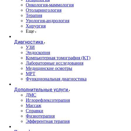
Онкология-маммология
Отоларингология
Терапия
Урология-андрология
Хирургия
Еще
Диагностика
УЗИ
Эндоскопия
Компьютерная томография (КТ)
Лабораторные исследования
Медицинские осмотры
МРТ
Функциональная диагностика
Дополнительные услуги
ДМС
Иглорефлексотерапия
Массаж
Справки
Физиотерапия
Эфферентная терапия