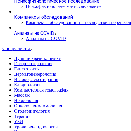
Психофизиологическое исследование
Психофизиологическое исследование
Комплексы обследований
Комплексы обследований на последствия перенесе
Анализы на COVID
Анализы на COVID
Специалисты
Лучшие врачи клиники
Гастроэнтерология
Гинекология
Дерматовенерология
Иглорефлексотерапия
Кардиология
Компьютерная томография
Массаж
Неврология
Онкология-маммология
Отоларингология
Терапия
УЗИ
Урология-андрология