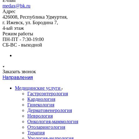
E-mail
medax@bk.ru
Адрес
426008, Республика Удмуртия,
г. Ижевск, ул. Бородина 7,
4-ый этаж
Режим работы
ПН-ПТ - 7:30-19:00
СБ-ВС - выходной
Заказать звонок
Направления
Медицинские услуги
Гастроэнтерология
Кардиология
Гинекология
Дерматовенерология
Неврология
Онкология-маммология
Отоларингология
Терапия
Урология-андрология