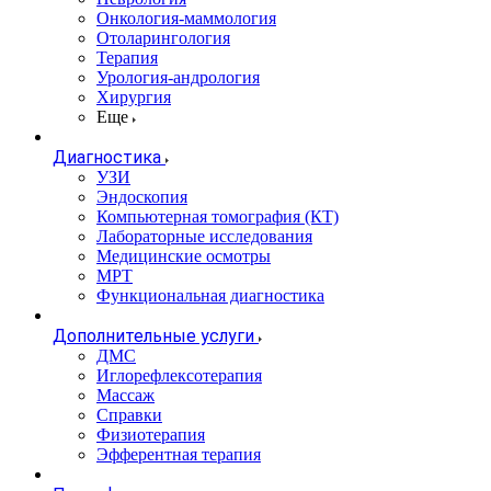
Онкология-маммология
Отоларингология
Терапия
Урология-андрология
Хирургия
Еще
Диагностика
УЗИ
Эндоскопия
Компьютерная томография (КТ)
Лабораторные исследования
Медицинские осмотры
МРТ
Функциональная диагностика
Дополнительные услуги
ДМС
Иглорефлексотерапия
Массаж
Справки
Физиотерапия
Эфферентная терапия