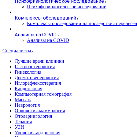
Психофизиологическое исследование
Психофизиологическое исследование
Комплексы обследований
Комплексы обследований на последствия перенесе
Анализы на COVID
Анализы на COVID
Специалисты
Лучшие врачи клиники
Гастроэнтерология
Гинекология
Дерматовенерология
Иглорефлексотерапия
Кардиология
Компьютерная томография
Массаж
Неврология
Онкология-маммология
Отоларингология
Терапия
УЗИ
Урология-андрология