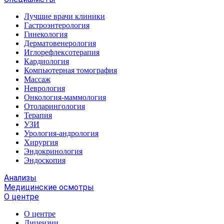
Лучшие врачи клиники
Гастроэнтерология
Гинекология
Дерматовенерология
Иглорефлексотерапия
Кардиология
Компьютерная томография
Массаж
Неврология
Онкология-маммология
Отоларингология
Терапия
УЗИ
Урология-андрология
Хирургия
Эндокринология
Эндоскопия
Анализы
Медицинские осмотры
О центре
О центре
Лицензии