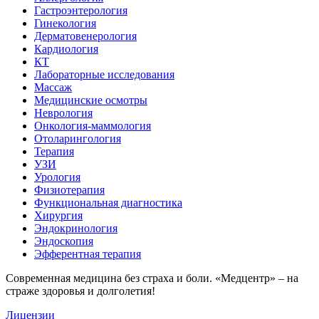
Гастроэнтерология
Гинекология
Дерматовенерология
Кардиология
КТ
Лабораторные исследования
Массаж
Медицинские осмотры
Неврология
Онкология-маммология
Отоларингология
Терапия
УЗИ
Урология
Физиотерапия
Функциональная диагностика
Хирургия
Эндокринология
Эндоскопия
Эфферентная терапия
Современная медицина без страха и боли. «Медцентр» – на
страже здоровья и долголетия!
Лицензии