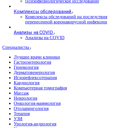
Психофизиологическое исследование
Комплексы обследований
Комплексы обследований на последствия
перенесенной коронавирусной инфекции
Анализы на COVID
Анализы на COVID
Специалисты
Лучшие врачи клиники
Гастроэнтерология
Гинекология
Дерматовенерология
Иглорефлексотерапия
Кардиология
Компьютерная томография
Массаж
Неврология
Онкология-маммология
Отоларингология
Терапия
УЗИ
Урология-андрология