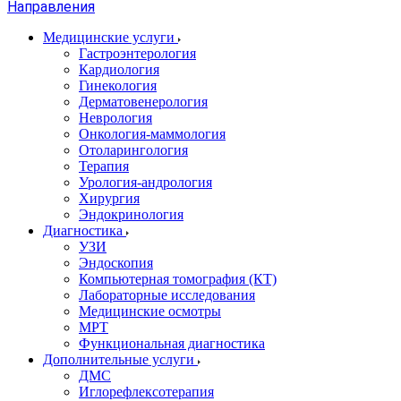
Направления
Медицинские услуги
Гастроэнтерология
Кардиология
Гинекология
Дерматовенерология
Неврология
Онкология-маммология
Отоларингология
Терапия
Урология-андрология
Хирургия
Эндокринология
Диагностика
УЗИ
Эндоскопия
Компьютерная томография (КТ)
Лабораторные исследования
Медицинские осмотры
МРТ
Функциональная диагностика
Дополнительные услуги
ДМС
Иглорефлексотерапия