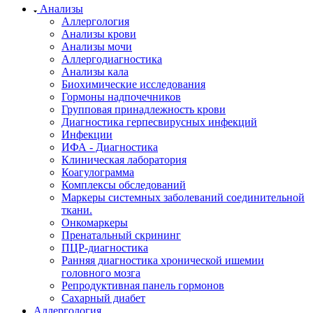
Анализы
Аллергология
Анализы крови
Анализы мочи
Аллергодиагностика
Анализы кала
Биохимические исследования
Гормоны надпочечников
Групповая принадлежность крови
Диагностика герпесвирусных инфекций
Инфекции
ИФА - Диагностика
Клиническая лаборатория
Коагулограмма
Комплексы обследований
Маркеры системных заболеваний соединительной
ткани.
Онкомаркеры
Пренатальный скрининг
ПЦР-диагностика
Ранняя диагностика хронической ишемии
головного мозга
Репродуктивная панель гормонов
Сахарный диабет
Аллергология