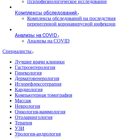
Психофизиологическое исследование
Комплексы обследований
Комплексы обследований на последствия
перенесенной коронавирусной инфекции
Анализы на COVID
Анализы на COVID
Специалисты
Лучшие врачи клиники
Гастроэнтерология
Гинекология
Дерматовенерология
Иглорефлексотерапия
Кардиология
Компьютерная томография
Массаж
Неврология
Онкология-маммология
Отоларингология
Терапия
УЗИ
Урология-андрология