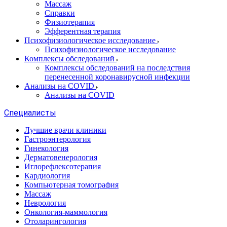
Массаж
Справки
Физиотерапия
Эфферентная терапия
Психофизиологическое исследование
Психофизиологическое исследование
Комплексы обследований
Комплексы обследований на последствия
перенесенной коронавирусной инфекции
Анализы на COVID
Анализы на COVID
Специалисты
Лучшие врачи клиники
Гастроэнтерология
Гинекология
Дерматовенерология
Иглорефлексотерапия
Кардиология
Компьютерная томография
Массаж
Неврология
Онкология-маммология
Отоларингология