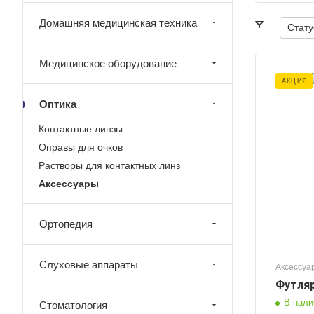
Домашняя медицинская техника
Стату
Медицинское оборудование
Материал
АКЦИЯ
Искусственная кожа
Оптика
Для кого
Контактные линзы
Универсальный
Оправы для очков
Цвет
Черный
Растворы для контактных линз
Аксессуары
Ортопедия
Слуховые аппараты
Аксессуа
Футляр
В нали
Стоматология