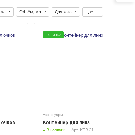
иал
Объём, мл
Для кого
Цвет
НОВИНКА
й
Аксессуары
 очков
Контейнер для линз
В наличии
Арт.
KTR-21