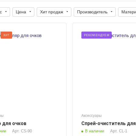
с
Цена
Хит продаж
Производитель
Матер
Объём, мл
Материал
ХИТ
РЕКОМЕНДУЕМ
80
Пластик
Для кого
Для кого
Универсальный
Универсальны
Цвет
Белый, синий
ры
Аксессуары
 для очков
Спрей-очиститель для
чии
Арт.
CS-90
В наличии
Арт.
CL-1